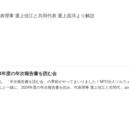
代表理事 運上佳江と共同代表 運上昌洋より解説
24年度の年次報告書を読む会
も、「年次報告書を読む会」の季節がやってまいりました！NPO法人ソルウ
と一緒に、2024年度の年次報告書を読み、代表理事 運上佳江と共同代... powered by P