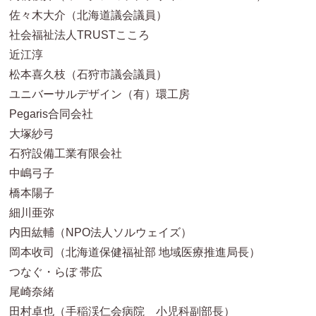
佐々木大介（北海道議会議員）
社会福祉法人TRUSTこころ
近江淳
松本喜久枝（石狩市議会議員）
ユニバーサルデザイン（有）環工房
Pegaris合同会社
大塚紗弓
石狩設備工業有限会社
中嶋弓子
橋本陽子
細川亜弥
内田紘輔（NPO法人ソルウェイズ）
岡本收司（北海道保健福祉部 地域医療推進局長）
つなぐ・らぼ 帯広
尾崎奈緒
田村卓也（手稲渓仁会病院 小児科副部長）