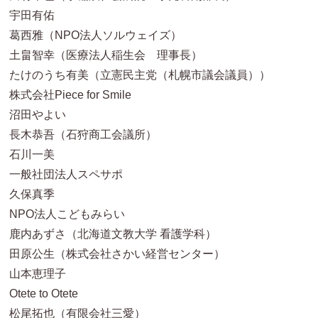
宇田有佑
葛西雅（NPO法人ソルウェイズ）
土畠智幸（医療法人稲生会 理事長）
たけのうち有美（立憲民主党（札幌市議会議員））
株式会社Piece for Smile
沼田やよい
長木恭吾（石狩商工会議所）
石川一美
一般社団法人スペサポ
久保真季
NPO法人こどもみらい
鹿内あずさ（北海道文教大学 看護学科）
田原公生（株式会社さかい経営センター）
山本恵理子
Otete to Otete
松尾拓也（有限会社三愛）