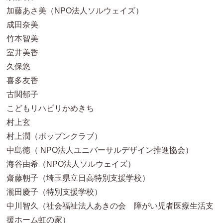
加藤あさ美（NPO法人ソルウェイズ）
成田奈美
竹本智美
室井美香
久保悠
喜多友香
古関郁子
こどもリハビリかめきち
村上玄
村上潤（ポップンクラブ）
中島徳（ NPO法人ユニバーサルデザイン推進協会）
海谷由希（NPO法人ソルウェイズ）
齋藤朝子（埼玉県立日高特別支援学校）
瀧田慶子（特別支援学校）
中川智久（社会福祉法人あきの会 障がい児者医療生活支
援ホーム虹の家）