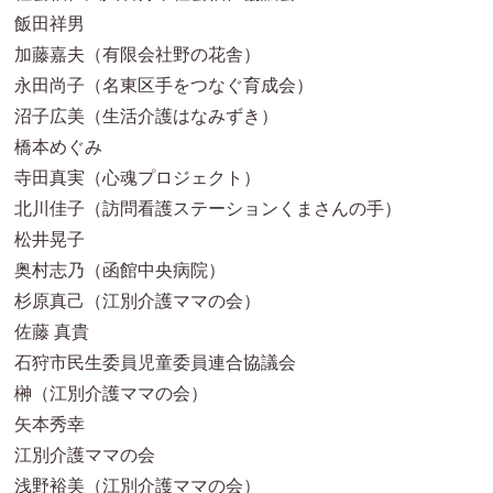
飯田祥男
加藤嘉夫（有限会社野の花舎）
永田尚子（名東区手をつなぐ育成会）
沼子広美（生活介護はなみずき）
橋本めぐみ
寺田真実（心魂プロジェクト）
北川佳子（訪問看護ステーションくまさんの手）
松井晃子
奥村志乃（函館中央病院）
杉原真己（江別介護ママの会）
佐藤 真貴
石狩市民生委員児童委員連合協議会
榊（江別介護ママの会）
矢本秀幸
江別介護ママの会
浅野裕美（江別介護ママの会）