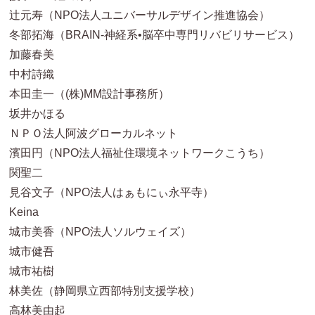
辻元寿（NPO法人ユニバーサルデザイン推進協会）
冬部拓海（BRAIN-神経系•脳卒中専門リバビリサービス）
加藤春美
中村詩織
本田圭一（(株)MM設計事務所）
坂井かほる
ＮＰＯ法人阿波グローカルネット
濱田円（NPO法人福祉住環境ネットワークこうち）
関聖二
見谷文子（NPO法人はぁもにぃ永平寺）
Keina
城市美香（NPO法人ソルウェイズ）
城市健吾
城市祐樹
林美佐（静岡県立西部特別支援学校）
高林美由起