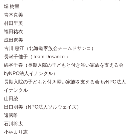
堀 樹里
青木真美
村田里美
福田祐衣
成田奈美
古川 恵江（北海道家族会チームドサンコ）
長瀬千佳子（Team Dosanco ）
綿谷千春（長期入院の子どもと付き添い家族を支える会
byNPO法人イナンクル）
長期入院の子どもと付き添い家族を支える会 byNPO法人
イナンクル
山田綾
出口明美（NPO法人ソルウェイズ）
遠國唯
石川将太
小林まり恵