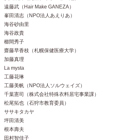
遠藤武（Hair Make GANEZA）
峯田清志（NPO法人あえりあ）
海谷砂由里
海谷政貴
櫛間秀子
齋藤早香枝（札幌保健医療大学）
加藤真理
La mysta
工藤花琳
工藤美帆（NPO法人ソルウェイズ）
千葉憲司（株式会社特殊衣料居宅事業課）
松尾拓也（石狩市教育委員）
ササキタカヤ
坪田清美
根本壽夫
田村智佳子