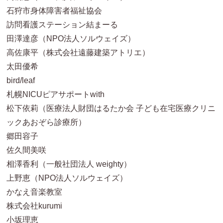
石狩市身体障害者福祉協会
訪問看護ステーション結まーる
田澤達彦（NPO法人ソルウェイズ）
高佐康平（株式会社遠藤建築アトリエ）
太田優希
bird/leaf
札幌NICUピアサポートwith
松下依莉（医療法人財団はるたか会 子ども在宅医療クリニ
ックあおぞら診療所）
郷田容子
佐久間美咲
相澤香利（一般社団法人 weighty）
上野恵（NPO法人ソルウェイズ）
かなえ音楽教室
株式会社kurumi
小坂理恵