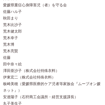
愛媛県重症心身障害児（者）を守る会
佐藤ハル子
秋田まり
荒木比沙子
荒木健太郎
荒木幸子
荒木博
荒木亮賢
佐藤
田中奈々絵
澤田亜沙子（株式会社特殊衣料）
伊東宏二（株式会社特殊衣料）
板崎美穂（愛媛県医療的ケア児者等家族会『ムーブオン媛
ネット』）
安達陽子（石狩商工会議所・経営支援課長）
丸子美生子