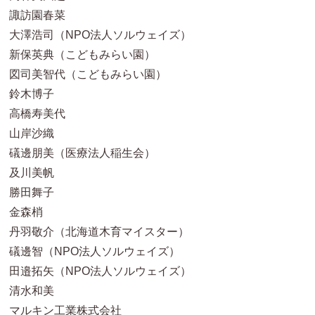
諏訪園春菜
大澤浩司（NPO法人ソルウェイズ）
新保英典（こどもみらい園）
図司美智代（こどもみらい園）
鈴木博子
高橋寿美代
山岸沙織
礒邊朋美（医療法人稲生会）
及川美帆
勝田舞子
金森梢
丹羽敬介（北海道木育マイスター）
礒邊智（NPO法人ソルウェイズ）
田邉拓矢（NPO法人ソルウェイズ）
清水和美
マルキン工業株式会社