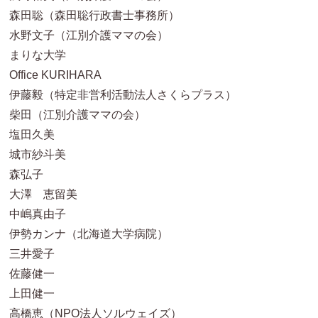
森田聡（森田聡行政書士事務所）
水野文子（江別介護ママの会）
まりな大学
Office KURIHARA
伊藤毅（特定非営利活動法人さくらプラス）
柴田（江別介護ママの会）
塩田久美
城市紗斗美
森弘子
大澤 恵留美
中嶋真由子
伊勢カンナ（北海道大学病院）
三井愛子
佐藤健一
上田健一
高橋恵（NPO法人ソルウェイズ）