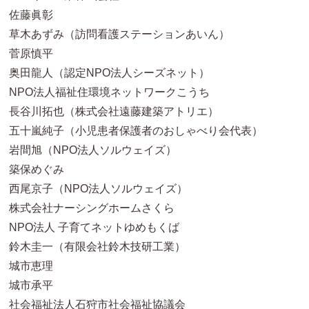
佐藤眞彰
草木あずみ（訪問看護ステーションあいん）
菅原慎平
奥田龍人（認定NPO法人シーズネット）
NPO法人福祉住環境ネットワークこうち
長谷川拓也（株式会社遠藤建築アトリエ）
五十嵐純子（小児患者保護者のおしゃべり会代表）
岩間旭（NPO法人ソルウェイズ）
築保めぐみ
西尾京子（NPO法人ソルウェイズ）
株式会社ナーシングホームさくら
NPO法人 子育てネットゆめもくば
鈴木圭一（有限会社鈴木技研工業）
城市恵理
城市承平
社会福祉法人石狩市社会福祉協議会