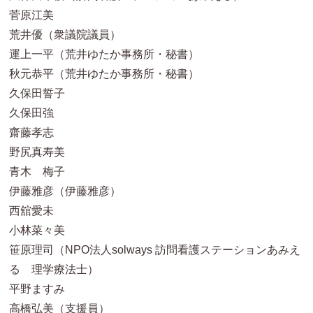
菅原江美
荒井優（衆議院議員）
運上一平（荒井ゆたか事務所・秘書）
秋元恭平（荒井ゆたか事務所・秘書）
久保田誓子
久保田強
齋藤孝志
野尻真寿美
青木 梅子
伊藤雅彦（伊藤雅彦）
西舘愛未
小林菜々美
笹原理司（NPO法人solways 訪問看護ステーションあみえ
る 理学療法士）
平野ますみ
高橋弘美（支援員）