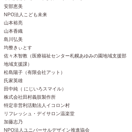
安部恵美
NPO法人こども未来
山本裕亮
山本香織
島川弘美
均整きぃとす
佐々木智教（医療福祉センター札幌あゆみの園地域支援部
地域支援課）
松島陽子（有限会社アット）
氏家英雄
田中純（ にじいろスマイル）
株式会社田村義肢製作所
特定非営利活動法人イコロン村
リフレッシュ・デイサロン温楽堂
加藤志乃
NPO法人ユニバーサルデザイン推進協会