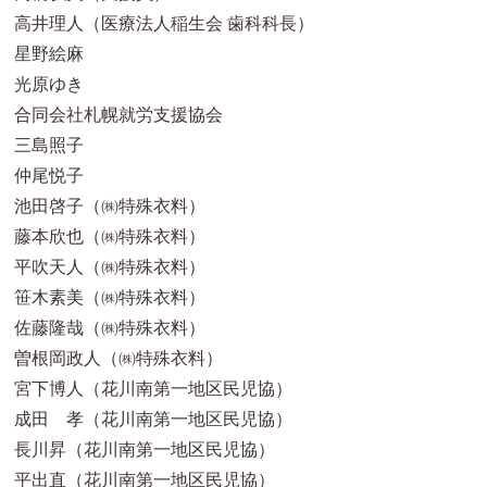
高井理人（医療法人稲生会 歯科科長）
星野絵麻
光原ゆき
合同会社札幌就労支援協会
三島照子
仲尾悦子
池田啓子（㈱特殊衣料）
藤本欣也（㈱特殊衣料）
平吹天人（㈱特殊衣料）
笹木素美（㈱特殊衣料）
佐藤隆哉（㈱特殊衣料）
曽根岡政人（㈱特殊衣料）
宮下博人（花川南第一地区民児協）
成田 孝（花川南第一地区民児協）
長川昇（花川南第一地区民児協）
平出直（花川南第一地区民児協）