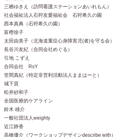
三栖ゆきえ（訪問看護ステーションあいれもん）
社会福祉法人石狩友愛福祉会 石狩希久の園
西本真典（石狩希久の園）
富樫徐子
太田由美子（北海道重症心身障害児(者)を守る会）
長谷川友紀（合同会社めぐる）
引地 こずえ
合同会社 RsY
笠間真紀（特定非営利活動法人ままはーと）
城下貢
松井紗和子
全国医療的ケアライン
鈴木 雄介
一般社団法人weighty
近江静香
高橋優介（ワークショップデザインdescribe with）