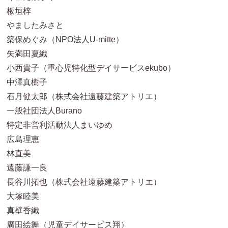
板垣梓
やましたみさと
築保めぐみ（NPO法人U-mitte）
矢満田夏織
小西貴子（重心児特化型デイサービスekubo）
中澤真樹子
石月健太郎（株式会社遠藤建築アトリエ）
一般社団法人Burano
特定非営利活動法人まいゆめ
広島理恵
林直美
遠藤謙一良
長谷川拓也（株式会社遠藤建築アトリエ）
大塚睦美
真壁香織
廣田絵舞（児童デイサービス翔）