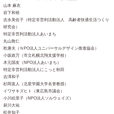
山本 麻衣
岩下和裕
吉永美佐子（特定非営利活動法人 高齢者快適生活つくり
研究会）
特定非営利活動法人あいまち
丸山敦仁
乾康夫（ＮPO法人ユニバーサルデザイン推進協会）
小坂政万（市立札幌北翔支援学校）
木元国友（NPO法人あいまち）
特定非営利活動法人にこっと秋田
吉澤和子
杉岡直人（北星学園大学名誉教授）
イワサキズヒト（東広島市議会）
小川絵里子（NPO法人ソルウェイズ）
厨川大祐
松井知子