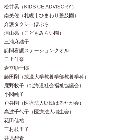
松井晃（KIDS CE ADVISORY）
南美佐（札幌市ひまわり整肢園）
介護タクシーぽぷら
津山亮（こどもみらい園）
三浦麻結子
訪問看護ステーションクオル
二上佳奈
岩立顕一郎
藤田剛（放送大学教養学部教養学科）
鹿野牧子（北海道社会福祉協議会）
小関純子
戸谷剛（医療法人財団はるたか会）
高波千代子（医療法人稲生会）
花田佳祐
三村枝里子
井原碧希